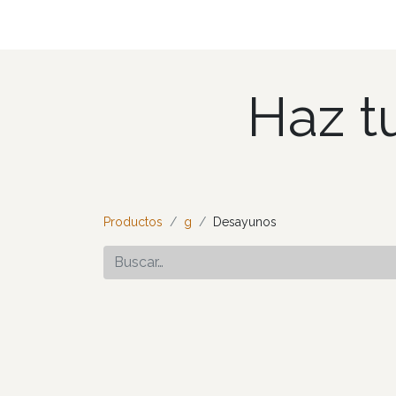
Inicio
Menú
Blog
Contáctenos
Event
Haz t
Productos
g
Desayunos