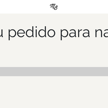
os
Pedidos de Pastel
u pedido para n