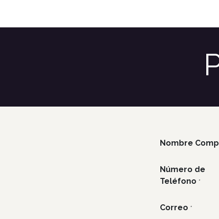
Inicio
Menú
Blog
Contáctenos
Event
P
Nombre Comp
Número de
Teléfono
*
Correo
*