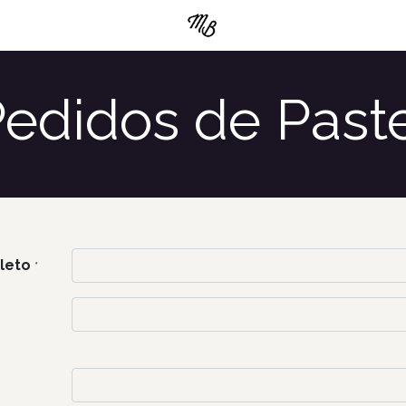
os
Pedidos de Pastel
edidos de Past
leto
*